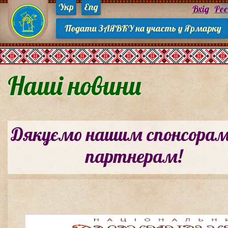
Укр
Eng
Вхід
Ре
Подати ЗАЯВКУ на участь у Ярмарку
Наші новини
Дякуємо нашим спонсора
партнерам!