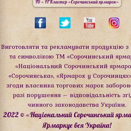
ГО « IT Кластер «Сорочинський ярмарок»
Виготовляти та рекламувати продукцію з
та символікою ТМ «Сорочинський ярма
«Національний Сорочинський ярмаро
«Сорочинська», «Ярмарок у Cорочинцях
згоди власника торгових марок заборон
разі порушення – відповідальність зг
чинного законодавства України.
2022 © «Національний Сорочинський ярма
Ярмаркує вся Україна!