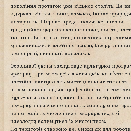
покоління протягом уже кількох століть. Це в
з дерева, кістки, глини, каменю, інших природ
матеріалів. Широко представлені всі школи
традиційної української вишивки, шиття, плет
ткацтва. Багато картин, написаних народним
художниками. Є плетіння з лози, бісеру, дивної
краси речі, виковані ковалями.
Особливої уваги заслуговує культурна програ
ярмарку. Протягом усіх шести днів на п'яти с
постійно виступають мистецькі колективи та
окремі виконавці, як професійні, так і самодія
Будь-який колектив, який бажає виступити на
ярмарку і своєчасно подасть заявку, може зро
це на радість численних ярмаркуючих, які
насолоджуватимуться їх мистецтвом.
На території створено всі умови як для роботи