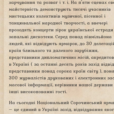
харчування та розваг і т. і. На п'яти сценах с
майстерність демонструють тисячі учасників
мистецьких колективів музичної, пісенної і
танцювальної народної творчості, а ввечері
проходять концерти зірок української естради
запальні дискотеки. Серед понад півмільйона
людей, які відвідують ярмарок, до 30 делегаці
країн близького та далекого зарубіжжя,
представники дипломатичних місій, акредито
в Україні ( за останні десять років захід відві
представники понад сорока країн світу ), пон
300 журналістів друкованих і електронних за
масової інформації, керівники нашої держави
інші високоповажні гості.
На сьогодні Національний Сорочинський ярм
– це єдиний в Україні захід, відвідування яко