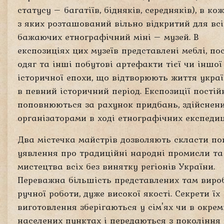
статусу – багатіїв, бідняків, середняків), в ко
з яких розташований вільно відкритий для всі
бажаючих етнографічний міні – музей. В
експозиціях цих музеїв представлені меблі, пос
одяг та інші побутові артефакти тієї чи іншої
історичної епохи, що відтворюють життя украї
в певний історичний період. Експозиції постій
поповнюються за рахунок придбань, здійснен
організаторами в ході етнографічних експедиц
Два містечка майстрів дозволяють скласти по
уявлення про традиційні народні промисли та
мистецтва всіх без винятку регіонів України.
Переважна більшість представлених там виро
ручної роботи, дуже високої якості. Секрети їх
виготовлення зберігаються у сім'ях чи в окрем
населених пунктах і передаються з покоління 