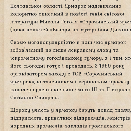
Полтавської області. Ярмарок надзвичайно
колоритно описаний в повісті генія світової
літератури Миколи Гоголя «Сорочинський ярм
(цикл повістей «Вечори на хуторі біля Диканьк
Своєю мегапопулярністю в наш час ярмарок
зобов'язаний не лише яскравому слову та
іскрометному гоголівському гумору, а і тим, хт
його сьогодні готує і проводить. З 1999 року
організатором заходу є ТОВ «Сорочинський
ярмарок», натхненником і керівником проекту
кавалер орденів княгині Ольги III та II ступен
Світлана Свищева.
Щороку участь у ярмарку беруть понад тисяч
підприємств, приватних підприємців, майстрів
народних промислів, закладів громадського