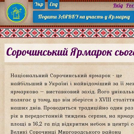
Укр
Eng
Вхід
Ре
Подати ЗАЯВКУ на участь у Ярмарку
Сорочинський Ярмарок сьог
Національний Сорочинський ярмарок - це
найбільший в Україні і найвідоміший за її м
ярмарково – виставковий захід. Його унікальн
полягає у тому, що він зберігся з XVIII столітт
наших днів. Проводиться традиційно один раз
рік в передостанній тиждень серпня, на ярмар
площі в 16,2 га під відкритим небом в центрі 
Великі Сорочинці Миргородського району