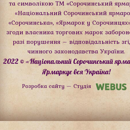
та символікою ТМ «Сорочинський ярма
«Національний Сорочинський ярмаро
«Сорочинська», «Ярмарок у Cорочинцях
згоди власника торгових марок заборон
разі порушення – відповідальність зг
чинного законодавства України.
2022 © «Національний Сорочинський ярма
Ярмаркує вся Україна!
Розробка сайту — Студія