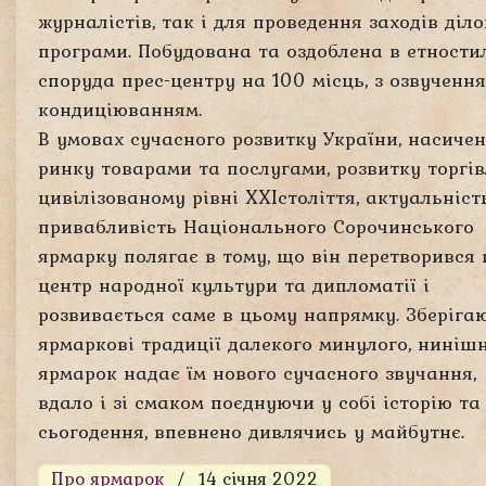
журналістів, так і для проведення заходів діло
програми. Побудована та оздоблена в етности
споруда прес-центру на 100 місць, з озвученн
кондиціюванням.
В умовах сучасного розвитку України, насичен
ринку товарами та послугами, розвитку торгів
цивілізованому рівні XXIстоліття, актуальніст
привабливість Національного Сорочинського
ярмарку полягає в тому, що він перетворився 
центр народної культури та дипломатії і
розвивається саме в цьому напрямку. Зберіга
ярмаркові традиції далекого минулого, ниніш
ярмарок надає їм нового сучасного звучання,
вдало і зі смаком поєднуючи у собі історію та
сьогодення, впевнено дивлячись у майбутнє.
Про ярмарок
14 січня 2022