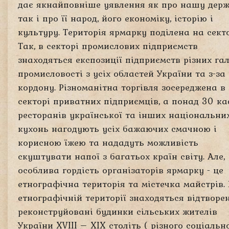
дає якнайповніше уявлення як про нашу держ
так і про її народ, його економіку, історію і
культуру. Територія ярмарку поділена на сект
Так, в секторі промислових підприємств
знаходяться експозиції підприємств різних га
промисловості з усіх областей України та з-за
кордону. Різноманітна торгівля зосереджена в
секторі приватних підприємців, а понад 30 ка
ресторанів української та інших національни
кухонь нагодують усіх бажаючих смачною і
корисною їжею та нададуть можливість
скуштувати напої з багатьох країн світу. Але,
особлива гордість організаторів ярмарку - це
етнографічна територія та містечка майстрів.
етнографічній території знаходяться відтворен
реконструйовані будинки сільських жителів
України XVIII – XIX століть ( різного соціальн