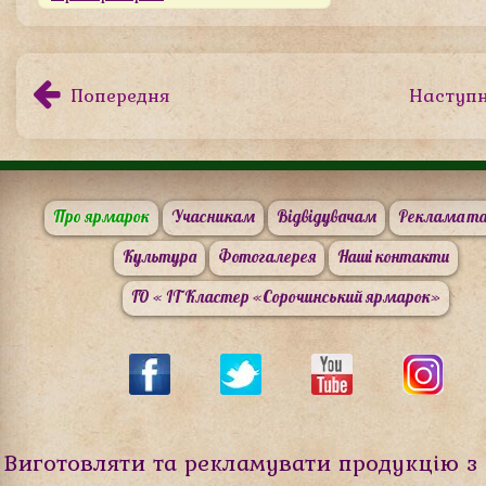
Попередня
Наступ
Про ярмарок
Учасникам
Відвідувачам
Реклама та
Культура
Фотогалерея
Наші контакти
ГО « IT Кластер «Сорочинський ярмарок»
Виготовляти та рекламувати продукцію з